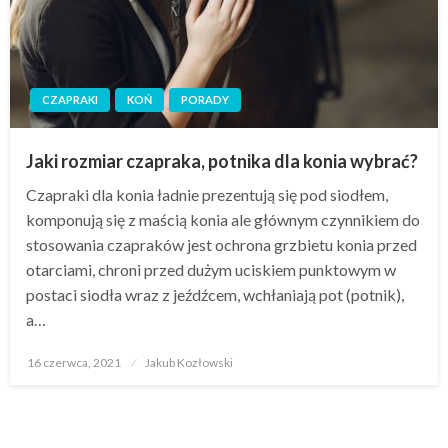
CZAPRAKI
KOŃ
PORADY
Jaki rozmiar czapraka, potnika dla konia wybrać?
Czapraki dla konia ładnie prezentują się pod siodłem,
komponują się z maścią konia ale głównym czynnikiem do
stosowania czapraków jest ochrona grzbietu konia przed
otarciami, chroni przed dużym uciskiem punktowym w
postaci siodła wraz z jeźdźcem, wchłaniają pot (potnik),
a…
Opublikowane
16 czerwca, 2021
Jakub Kozłowski
w