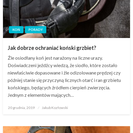
KOŃ
PORADY
Jak dobrze ochraniać koński grzbiet?
Źle osiodłany koń jest narażony na liczne urazy.
Doświadczeni jeźdźcy wiedzą, że siodło, które zostało
niewłaściwie dopasowane i źle odizolowane prędzej czy
później stanie się przyczyną licznych otarć i ran grzbietu
końskiego, będących źródłem cierpień zwierzęcia.
Jednym z elementów mających…
Opublikowane
20 grudnia, 2019
Jakub Kozłowski
w