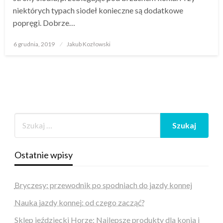
niektórych typach siodeł konieczne są dodatkowe
popręgi. Dobrze…
Opublikowane
6 grudnia, 2019
Jakub Kozłowski
w
Ostatnie wpisy
Bryczesy: przewodnik po spodniach do jazdy konnej
Nauka jazdy konnej: od czego zacząć?
Sklep jeździecki Horze: Najlepsze produkty dla konia i