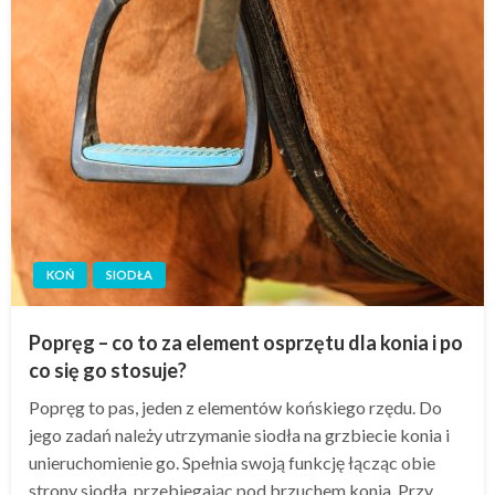
KOŃ
SIODŁA
Popręg – co to za element osprzętu dla konia i po
co się go stosuje?
Popręg to pas, jeden z elementów końskiego rzędu. Do
jego zadań należy utrzymanie siodła na grzbiecie konia i
unieruchomienie go. Spełnia swoją funkcję łącząc obie
strony siodła, przebiegając pod brzuchem konia. Przy