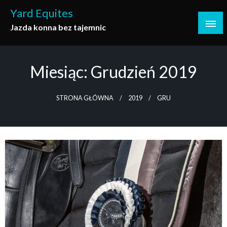
Skip
Yard Equites
to
Jazda konna bez tajemnic
content
Miesiąc:
Grudzień 2019
STRONA GŁÓWNA
2019
GRU