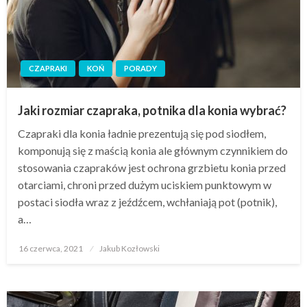
CZAPRAKI
KOŃ
PORADY
Jaki rozmiar czapraka, potnika dla konia wybrać?
Czapraki dla konia ładnie prezentują się pod siodłem,
komponują się z maścią konia ale głównym czynnikiem do
stosowania czapraków jest ochrona grzbietu konia przed
otarciami, chroni przed dużym uciskiem punktowym w
postaci siodła wraz z jeźdźcem, wchłaniają pot (potnik),
a…
Opublikowane
16 czerwca, 2021
Jakub Kozłowski
w