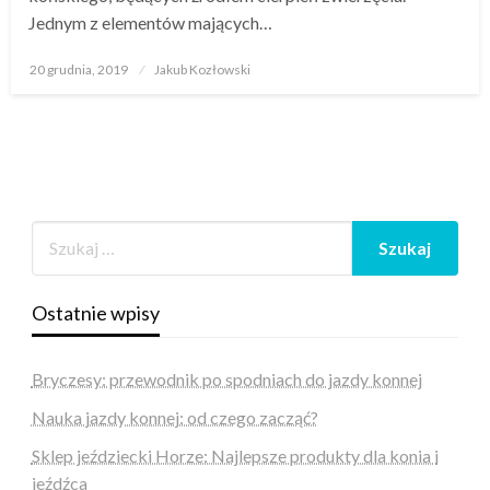
Jednym z elementów mających…
Opublikowane
20 grudnia, 2019
Jakub Kozłowski
w
Ostatnie wpisy
Bryczesy: przewodnik po spodniach do jazdy konnej
Nauka jazdy konnej: od czego zacząć?
Sklep jeździecki Horze: Najlepsze produkty dla konia i
jeźdźca