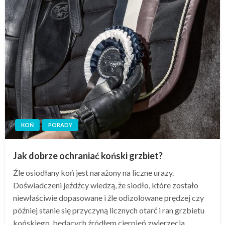
KOŃ
PORADY
Jak dobrze ochraniać koński grzbiet?
Źle osiodłany koń jest narażony na liczne urazy.
Doświadczeni jeźdźcy wiedzą, że siodło, które zostało
niewłaściwie dopasowane i źle odizolowane prędzej czy
później stanie się przyczyną licznych otarć i ran grzbietu
końskiego, będących źródłem cierpień zwierzęcia.