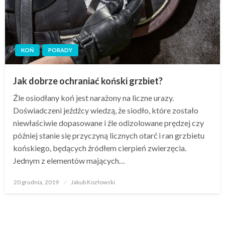
KOŃ
PORADY
Jak dobrze ochraniać koński grzbiet?
Źle osiodłany koń jest narażony na liczne urazy.
Doświadczeni jeźdźcy wiedzą, że siodło, które zostało
niewłaściwie dopasowane i źle odizolowane prędzej czy
później stanie się przyczyną licznych otarć i ran grzbietu
końskiego, będących źródłem cierpień zwierzęcia.
Jednym z elementów mających…
Opublikowane
20 grudnia, 2019
Jakub Kozłowski
w