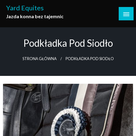
Skip
Yard Equites
to
Jazda konna bez tajemnic
content
Podkładka Pod Siodło
STRONA GŁÓWNA
PODKŁADKA POD SIODŁO