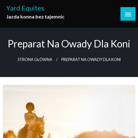
Skip
Yard Equites
to
Jazda konna bez tajemnic
content
Preparat Na Owady Dla Koni
STRONA GŁÓWNA
PREPARAT NA OWADY DLA KONI