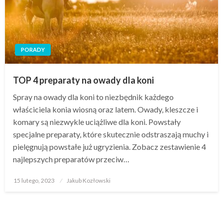
PORADY
TOP 4 preparaty na owady dla koni
Spray na owady dla koni to niezbędnik każdego
właściciela konia wiosną oraz latem. Owady, kleszcze i
komary są niezwykle uciążliwe dla koni. Powstały
specjalne preparaty, które skutecznie odstraszają muchy i
pielęgnują powstałe już ugryzienia. Zobacz zestawienie 4
najlepszych preparatów przeciw…
Opublikowane
15 lutego, 2023
Jakub Kozłowski
w