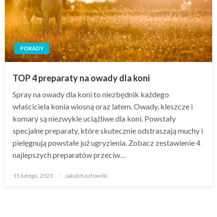
PORADY
TOP 4 preparaty na owady dla koni
Spray na owady dla koni to niezbędnik każdego
właściciela konia wiosną oraz latem. Owady, kleszcze i
komary są niezwykle uciążliwe dla koni. Powstały
specjalne preparaty, które skutecznie odstraszają muchy i
pielęgnują powstałe już ugryzienia. Zobacz zestawienie 4
najlepszych preparatów przeciw…
Opublikowane
15 lutego, 2023
Jakub Kozłowski
w