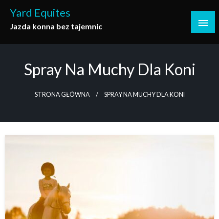
Skip
Yard Equites
to
Jazda konna bez tajemnic
content
Spray Na Muchy Dla Koni
STRONA GŁÓWNA
SPRAY NA MUCHY DLA KONI