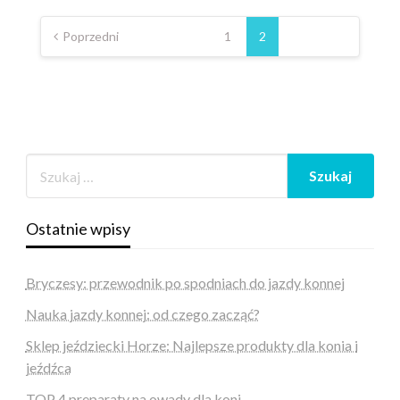
Nawigacja
po
Poprzedni
1
2
wpisach
Ostatnie wpisy
Bryczesy: przewodnik po spodniach do jazdy konnej
Nauka jazdy konnej: od czego zacząć?
Sklep jeździecki Horze: Najlepsze produkty dla konia i
jeźdźca
TOP 4 preparaty na owady dla koni