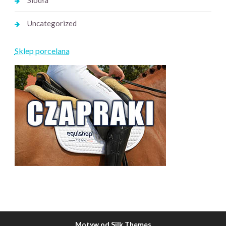
Siodła
Uncategorized
Sklep porcelana
Motyw od Silk Themes