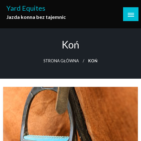
Skip
Yard Equites
to
Jazda konna bez tajemnic
content
Koń
STRONA GŁÓWNA
KOŃ