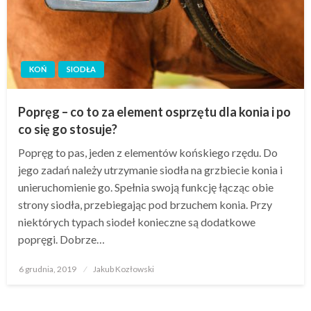
KOŃ
SIODŁA
Popręg – co to za element osprzętu dla konia i po
co się go stosuje?
Popręg to pas, jeden z elementów końskiego rzędu. Do
jego zadań należy utrzymanie siodła na grzbiecie konia i
unieruchomienie go. Spełnia swoją funkcję łącząc obie
strony siodła, przebiegając pod brzuchem konia. Przy
niektórych typach siodeł konieczne są dodatkowe
popręgi. Dobrze…
Opublikowane
6 grudnia, 2019
Jakub Kozłowski
w