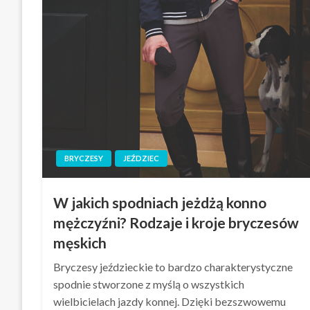
BRYCZESY
JEŹDZIEC
W jakich spodniach jeżdżą konno
mężczyźni? Rodzaje i kroje bryczesów
męskich
Bryczesy jeździeckie to bardzo charakterystyczne
spodnie stworzone z myślą o wszystkich
wielbicielach jazdy konnej. Dzięki bezszwowemu