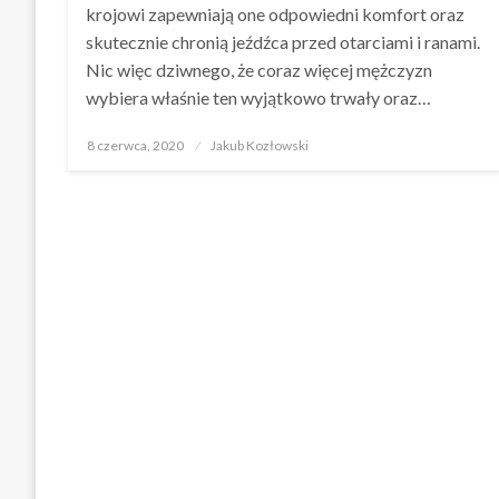
krojowi zapewniają one odpowiedni komfort oraz
skutecznie chronią jeźdźca przed otarciami i ranami.
Nic więc dziwnego, że coraz więcej mężczyzn
wybiera właśnie ten wyjątkowo trwały oraz…
Opublikowane
8 czerwca, 2020
Jakub Kozłowski
w