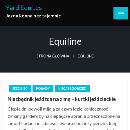
Skip
Yard Equites
to
Jazda konna bez tajemnic
content
Equiline
STRONA GŁÓWNA
EQUILINE
JEŹDZIEC
PORADY
UNCATEGORIZED
Niezbędnik jeźdźca na zimę – kurtki jeździeckie
Ciepłe dni powoli mijają za czym idzie konieczność
zmiany garderoby na cieplejsze ubrania przeznaczone na
zimę. Producenci akcesoriów oraz odzieży jeździeckiej