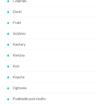
Czapraki
Derki
Fraki
Jeździec
Kantary
Kiełzna
Koń
Kopyta
Ogłowia
Podkładki pod siodło