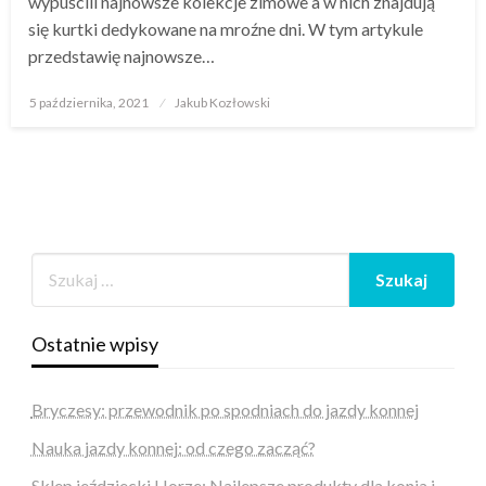
wypuścili najnowsze kolekcje zimowe a w nich znajdują
się kurtki dedykowane na mroźne dni. W tym artykule
przedstawię najnowsze…
Opublikowane
5 października, 2021
Jakub Kozłowski
w
Ostatnie wpisy
Bryczesy: przewodnik po spodniach do jazdy konnej
Nauka jazdy konnej: od czego zacząć?
Sklep jeździecki Horze: Najlepsze produkty dla konia i