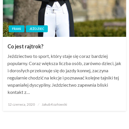
FRAKI
JEŹDZIEC
Co jest rajtrok?
Jeździectwo to sport, który staje się coraz bardziej
popularny. Coraz większa liczba osób, zarówno dzieci, jak
i dorosłych przekonuje się do jazdy konnej, zaczyna
regularnie chodzić na lekcje i poznawać kolejne tajniki tej
wspaniałej dyscypliny. Jeździectwo zapewnia bliski
kontakt z…
Opublikowane
12 czerwca, 2020
Jakub Kozłowski
w