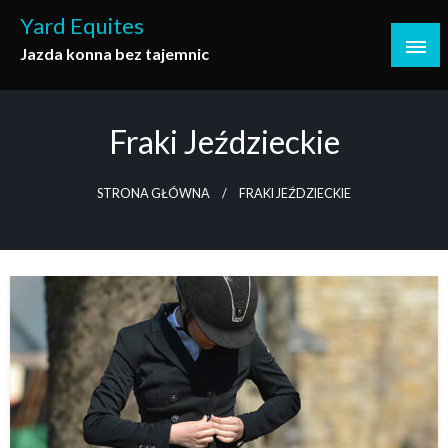
Skip
Yard Equites
to
Jazda konna bez tajemnic
content
Fraki Jeździeckie
STRONA GŁÓWNA
FRAKI JEŹDZIECKIE