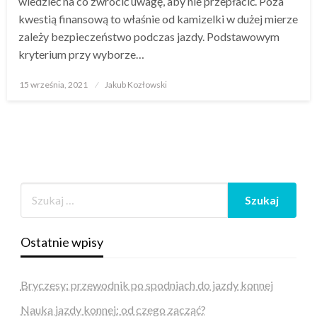
wiedzieć na co zwrócić uwagę, aby nie przepłacić. Poza
kwestią finansową to właśnie od kamizelki w dużej mierze
zależy bezpieczeństwo podczas jazdy. Podstawowym
kryterium przy wyborze…
Opublikowane
15 września, 2021
Jakub Kozłowski
w
Ostatnie wpisy
Bryczesy: przewodnik po spodniach do jazdy konnej
Nauka jazdy konnej: od czego zacząć?