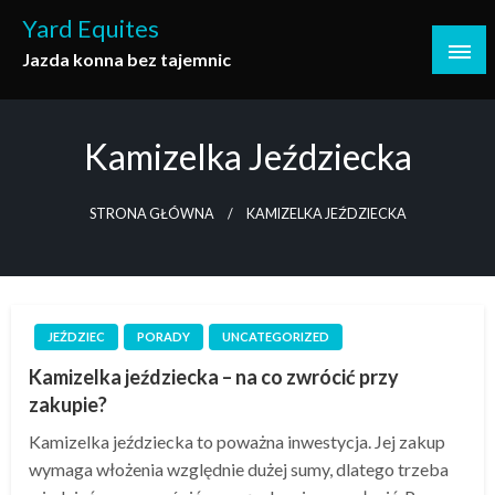
Skip
Yard Equites
to
Jazda konna bez tajemnic
content
Kamizelka Jeździecka
STRONA GŁÓWNA
KAMIZELKA JEŹDZIECKA
JEŹDZIEC
PORADY
UNCATEGORIZED
Kamizelka jeździecka – na co zwrócić przy
zakupie?
Kamizelka jeździecka to poważna inwestycja. Jej zakup
wymaga włożenia względnie dużej sumy, dlatego trzeba