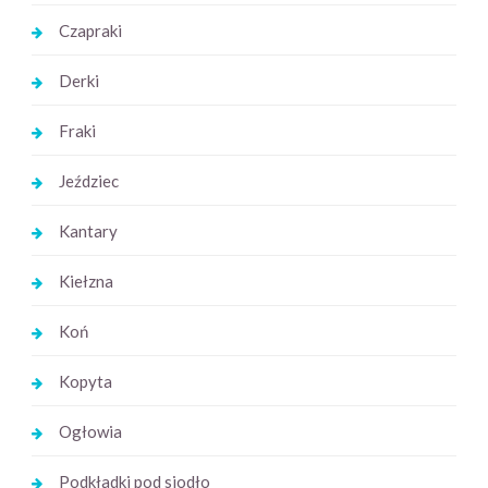
Czapraki
Derki
Fraki
Jeździec
Kantary
Kiełzna
Koń
Kopyta
Ogłowia
Podkładki pod siodło