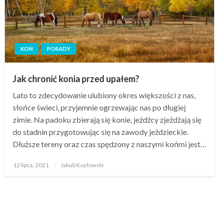
KOŃ
PORADY
Jak chronić konia przed upałem?
Lato to zdecydowanie ulubiony okres większości z nas,
słońce świeci, przyjemnie ogrzewając nas po długiej
zimie. Na padoku zbierają się konie, jeźdźcy zjeżdżają się
do stadnin przygotowując się na zawody jeździeckie.
Dłuższe tereny oraz czas spędzony z naszymi końmi jest…
Opublikowane
12 lipca, 2021
Jakub Kozłowski
w