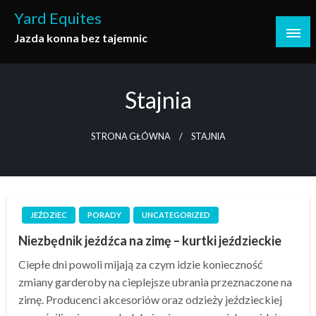
Skip
Yard Equites
to
Jazda konna bez tajemnic
content
Stajnia
STRONA GŁÓWNA
STAJNIA
JEŹDZIEC
PORADY
UNCATEGORIZED
Niezbędnik jeźdźca na zimę – kurtki jeździeckie
Ciepłe dni powoli mijają za czym idzie konieczność
zmiany garderoby na cieplejsze ubrania przeznaczone na
zimę. Producenci akcesoriów oraz odzieży jeździeckiej