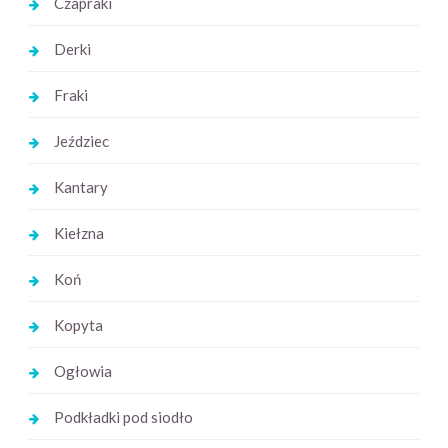
Czapraki
Derki
Fraki
Jeździec
Kantary
Kiełzna
Koń
Kopyta
Ogłowia
Podkładki pod siodło