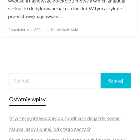
wypuścili najnowsze kolekcje zimowe a w nich znajdują
się kurtki dedykowane na mroźne dni. W tym artykule
przedstawię najnowsze…
Opublikowane
5 października, 2021
Jakub Kozłowski
w
Ostatnie wpisy
Bryczesy: przewodnik po spodniach do jazdy konnej
Nauka jazdy konnej: od czego zacząć?
Sklep jeździecki Horze: Najlepsze produkty dla konia i