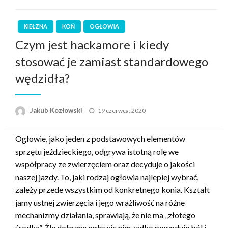
KIEŁZNA
KOŃ
OGŁOWIA
Czym jest hackamore i kiedy
stosować je zamiast standardowego
wędzidła?
Opublikowane
Jakub Kozłowski
19 czerwca, 2020
w
Ogłowie, jako jeden z podstawowych elementów
sprzętu jeździeckiego, odgrywa istotną rolę we
współpracy ze zwierzęciem oraz decyduje o jakości
naszej jazdy. To, jaki rodzaj ogłowia najlepiej wybrać,
zależy przede wszystkim od konkretnego konia. Kształt
jamy ustnej zwierzęcia i jego wrażliwość na różne
mechanizmy działania, sprawiają, że nie ma „złotego
środka”. Źle dobrane ogłowie nierzadko powoduje ból i