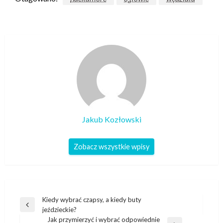
Jakub Kozłowski
Zobacz wszystkie wpisy
Nawigacja
Kiedy wybrać czapsy, a kiedy buty
Poprzedni
jeździeckie?
wpisu
wpis
Jak przymierzyć i wybrać odpowiednie