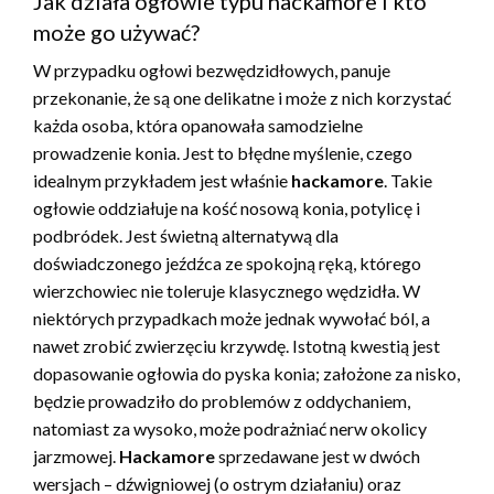
Jak działa ogłowie typu hackamore i kto
może go używać?
W przypadku ogłowi bezwędzidłowych, panuje
przekonanie, że są one delikatne i może z nich korzystać
każda osoba, która opanowała samodzielne
prowadzenie konia. Jest to błędne myślenie, czego
idealnym przykładem jest właśnie
hackamore
. Takie
ogłowie oddziałuje na kość nosową konia, potylicę i
podbródek. Jest świetną alternatywą dla
doświadczonego jeźdźca ze spokojną ręką, którego
wierzchowiec nie toleruje klasycznego wędzidła. W
niektórych przypadkach może jednak wywołać ból, a
nawet zrobić zwierzęciu krzywdę. Istotną kwestią jest
dopasowanie ogłowia do pyska konia; założone za nisko,
będzie prowadziło do problemów z oddychaniem,
natomiast za wysoko, może podrażniać nerw okolicy
jarzmowej.
Hackamore
sprzedawane jest w dwóch
wersjach – dźwigniowej (o ostrym działaniu) oraz