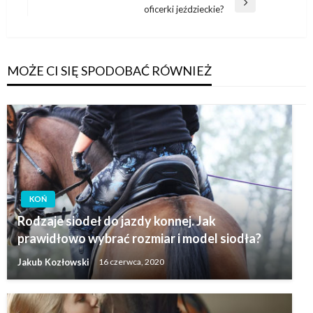
Następny
oficerki jeździeckie?
wpis
MOŻE CI SIĘ SPODOBAĆ RÓWNIEŻ
KOŃ
Rodzaje siodeł do jazdy konnej. Jak
prawidłowo wybrać rozmiar i model siodła?
Jakub Kozłowski
16 czerwca, 2020