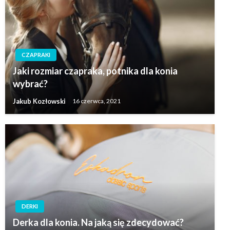
CZAPRAKI
Jaki rozmiar czapraka, potnika dla konia
wybrać?
Jakub Kozłowski
16 czerwca, 2021
DERKI
Derka dla konia. Na jaką się zdecydować?