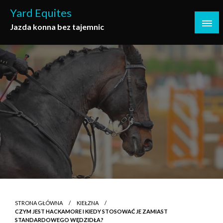
Skip
Yard Equites
to
Jazda konna bez tajemnic
content
STRONA GŁÓWNA
KIEŁZNA
CZYM JEST HACKAMORE I KIEDY STOSOWAĆ JE ZAMIAST
STANDARDOWEGO WĘDZIDŁA?