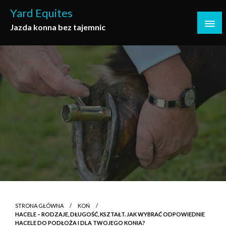
Skip
Yard Equites
to
Jazda konna bez tajemnic
content
STRONA GŁÓWNA
KOŃ
HACELE – RODZAJE, DŁUGOŚĆ, KSZTAŁT. JAK WYBRAĆ ODPOWIEDNIE
HACELE DO PODŁOŻA I DLA TWOJEGO KONIA?