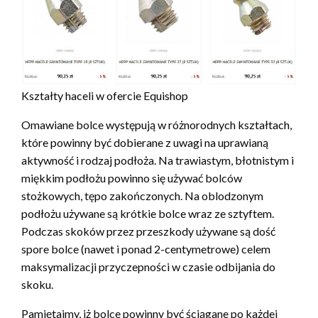
Kształty haceli w ofercie Equishop
Omawiane bolce występują w różnorodnych kształtach,
które powinny być dobierane z uwagi na uprawianą
aktywność i rodzaj podłoża. Na trawiastym, błotnistym i
miękkim podłożu powinno się używać bolców
stożkowych, tępo zakończonych. Na oblodzonym
podłożu używane są krótkie bolce wraz ze sztyftem.
Podczas skoków przez przeszkody używane są dość
spore bolce (nawet i ponad 2-centymetrowe) celem
maksymalizacji przyczepności w czasie odbijania do
skoku.
Pamiętajmy, iż bolce powinny być ściągane po każdej