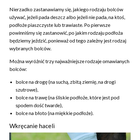
Nierzadko zastanawiamy się, jakiego rodzaju bolców
używać, jeżeli pada deszcz albo jeżeli nie pada, na ktoś,
podłoże piaszczyste lub trawiaste. Po pierwsze
powinniśmy się zastanowić, po jakim rodzaju podłoża
będziemy jeździć, ponieważ od tego zależny jest rodzaj
wybranych bolców.
Można wyróżnić trzy najważniejsze rodzaje omawianych
bolców:
bolce na drogę (na suchą, zbitą ziemię, na drogi
szutrowe),
bolce na trawę (na śliskie podłoże, które jest pod
spodem dość twarde),
bolce na błoto (na miękkie podłoże).
Wkręcanie haceli