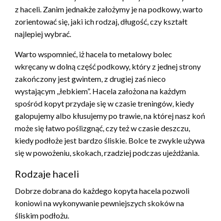
z haceli. Zanim jednakże założymy je na podkowy, warto
zorientować się, jaki ich rodzaj, długość, czy kształt
najlepiej wybrać.
Warto wspomnieć, iż hacela to metalowy bolec
wkręcany w dolną część podkowy, który z jednej strony
zakończony jest gwintem, z drugiej zaś nieco
wystającym ,,łebkiem”. Hacela założona na każdym
spośród kopyt przydaje się w czasie treningów, kiedy
galopujemy albo kłusujemy po trawie, na której nasz koń
może się łatwo poślizgnąć, czy też w czasie deszczu,
kiedy podłoże jest bardzo śliskie. Bolce te zwykle używa
się w powożeniu, skokach, rzadziej podczas ujeżdżania.
Rodzaje haceli
Dobrze dobrana do każdego kopyta hacela pozwoli
koniowi na wykonywanie pewniejszych skoków na
śliskim podłożu.