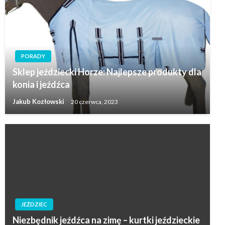
PORADY
Sklep jeździecki Horze: Najlepsze produkty dla
konia i jeźdźca
Jakub Kozłowski
20 czerwca, 2023
JEŹDZIEC
Niezbędnik jeźdźca na zimę – kurtki jeździeckie