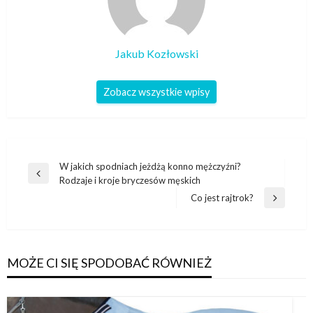
Jakub Kozłowski
Zobacz wszystkie wpisy
Nawigacja
W jakich spodniach jeżdżą konno mężczyźni?
Poprzedni
Rodzaje i kroje bryczesów męskich
wpisu
wpis
Co jest rajtrok?
Następny
wpis
MOŻE CI SIĘ SPODOBAĆ RÓWNIEŻ