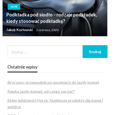
KOŃ
Podkładka pod siodło – rodzaje podkładek,
kiedy stosować podkładkę?
Jakub Kozłowski
2 czerwca, 2020
Ostatnie wpisy
Bryczesy: przewodnik po spodniach do jazdy konnej
Nauka jazdy konnej: od czego zacząć?
Sklep jeździecki Horze: Najlepsze produkty dla konia i
jeźdźca