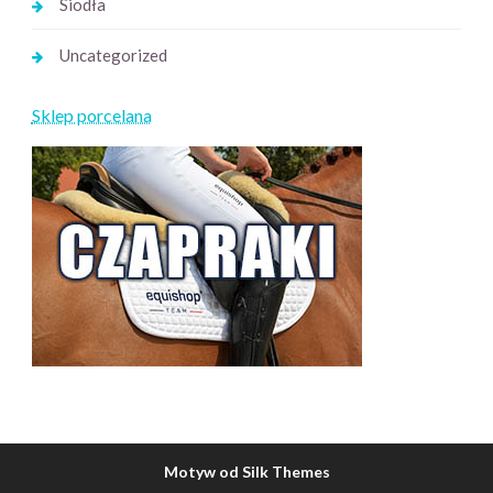
Siodła
Uncategorized
Sklep porcelana
Motyw od Silk Themes